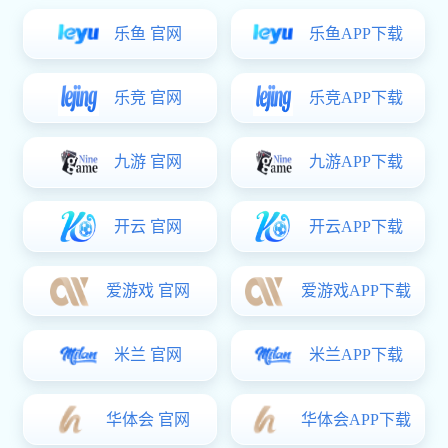
乐鱼 官网
乐鱼APP下载
乐竞 官网
乐竞APP下载
九游 官网
九游APP下载
开云 官网
开云APP下载
爱游戏 官网
爱游戏APP下载
米兰 官网
米兰APP下载
华体会 官网
华体会APP下载